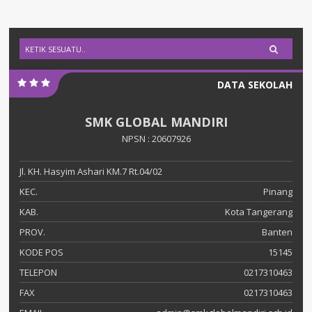
DATA SEKOLAH
SMK GLOBAL MANDIRI
NPSN : 20607926
Jl. KH. Hasyim Ashari KM.7 Rt.04/02
KEC.
Pinang
KAB.
Kota Tangerang
PROV.
Banten
KODE POS
15145
TELEPON
0217310463
FAX
0217310463