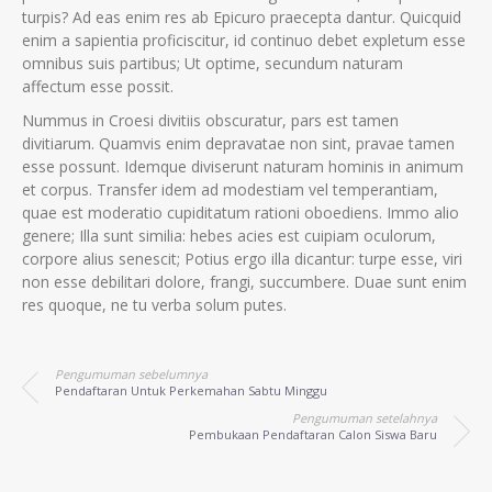
turpis? Ad eas enim res ab Epicuro praecepta dantur. Quicquid
enim a sapientia proficiscitur, id continuo debet expletum esse
omnibus suis partibus; Ut optime, secundum naturam
affectum esse possit.
Nummus in Croesi divitiis obscuratur, pars est tamen
divitiarum. Quamvis enim depravatae non sint, pravae tamen
esse possunt. Idemque diviserunt naturam hominis in animum
et corpus. Transfer idem ad modestiam vel temperantiam,
quae est moderatio cupiditatum rationi oboediens. Immo alio
genere; Illa sunt similia: hebes acies est cuipiam oculorum,
corpore alius senescit; Potius ergo illa dicantur: turpe esse, viri
non esse debilitari dolore, frangi, succumbere. Duae sunt enim
res quoque, ne tu verba solum putes.
Pengumuman sebelumnya
Pendaftaran Untuk Perkemahan Sabtu Minggu
Pengumuman setelahnya
Pembukaan Pendaftaran Calon Siswa Baru