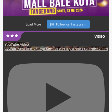
Follow on Instagram
Load More
VIDEO
YouTube Video
VVVBaHNrM3R3U2pIRnJLMmRZLV9rOFp3LnhBT1VQNmZ2S0lN