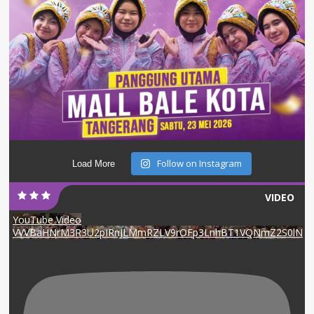
Follow on Instagram
Load More
VIDEO
YouTube Video
VVVBaHNrM3R3U2pIRnJLMmRZLV9rOFp3LnhBT1VQNmZ2S0lN