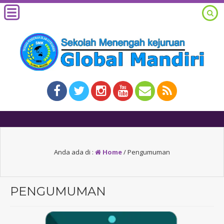
1 tahun yang lalu
/ SMK Global Mandi
Anda ada di :
Home
/
Pengumuman
PENGUMUMAN