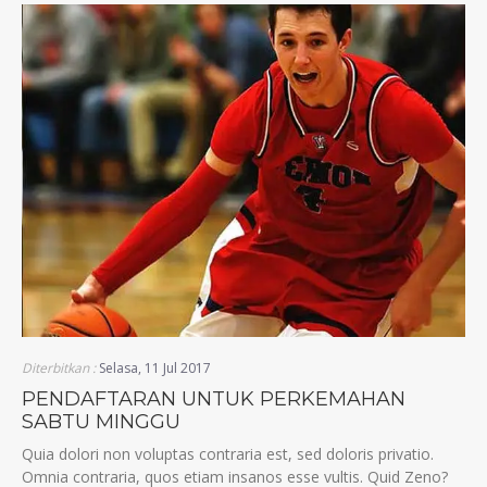
Diterbitkan :
Selasa, 11 Jul 2017
PENDAFTARAN UNTUK PERKEMAHAN
SABTU MINGGU
Quia dolori non voluptas contraria est, sed doloris privatio.
Omnia contraria, quos etiam insanos esse vultis. Quid Zeno?