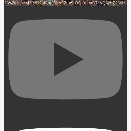
VVVBaHNrM3R3U2pIRnJLMmRZLV9rOFp3LnhBT1VQNmZ2S0lN