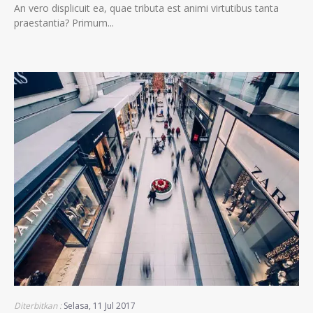
An vero displicuit ea, quae tributa est animi virtutibus tanta
praestantia? Primum...
Diterbitkan :
Selasa, 11 Jul 2017