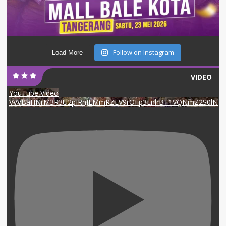
Follow on Instagram
Load More
VIDEO
YouTube Video
VVVBaHNrM3R3U2pIRnJLMmRZLV9rOFp3LnhBT1VQNmZ2S0lN