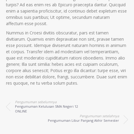
turpis? Ad eas enim res ab Epicuro praecepta dantur. Quicquid
enim a sapientia proficiscitur, id continuo debet expletum esse
omnibus suis partibus; Ut optime, secundum naturam
affectum esse possit.
Nummus in Croesi divitiis obscuratur, pars est tamen
divitiarum. Quamvis enim depravatae non sint, pravae tamen
esse possunt. Idemque diviserunt naturam hominis in animum
et corpus. Transfer idem ad modestiam vel temperantiam,
quae est moderatio cupiditatum rationi oboediens. Immo alio
genere; Illa sunt similia: hebes acies est cuipiam oculorum,
corpore alius senescit; Potius ergo illa dicantur: turpe esse, viri
non esse debilitari dolore, frangi, succumbere. Duae sunt enim
res quoque, ne tu verba solum putes.
Pengumuman sebelumnya
Pengumuman Kelulusan SMA Negeri 12
ONLINE
Pengumuman setelahnya
Pengumuman Libur Panjang Akhir Semester