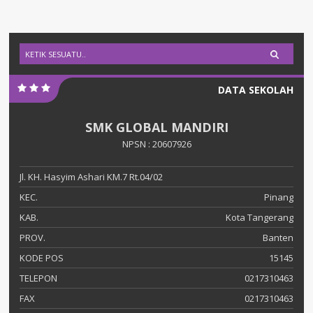
DATA SEKOLAH
SMK GLOBAL MANDIRI
NPSN : 20607926
Jl. KH. Hasyim Ashari KM.7 Rt.04/02
KEC.
Pinang
KAB.
Kota Tangerang
PROV.
Banten
KODE POS
15145
TELEPON
0217310463
FAX
0217310463