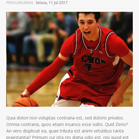
PENGUMUMAN :
Selasa, 11 Jul 2017
Quia dolori non voluptas contraria est, sed doloris privatio.
Omnia contraria, quos etiam insanos esse vultis. Quid Zeno?
An vero displicuit ea, quae tributa est animi virtutibus tanta
praestantia? Primum cur ista res digna odio est, nisi quod est