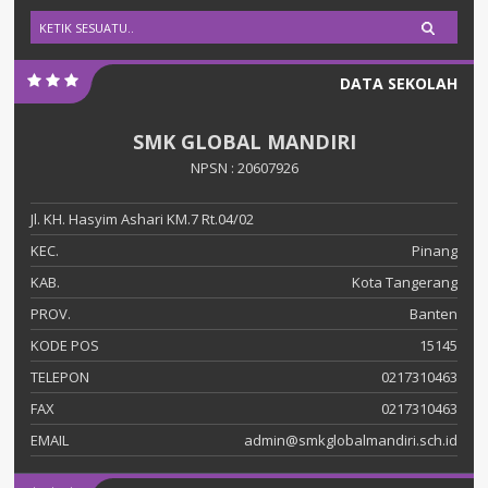
DATA SEKOLAH
SMK GLOBAL MANDIRI
NPSN : 20607926
Jl. KH. Hasyim Ashari KM.7 Rt.04/02
KEC.
Pinang
KAB.
Kota Tangerang
PROV.
Banten
KODE POS
15145
TELEPON
0217310463
FAX
0217310463
EMAIL
admin@smkglobalmandiri.sch.id