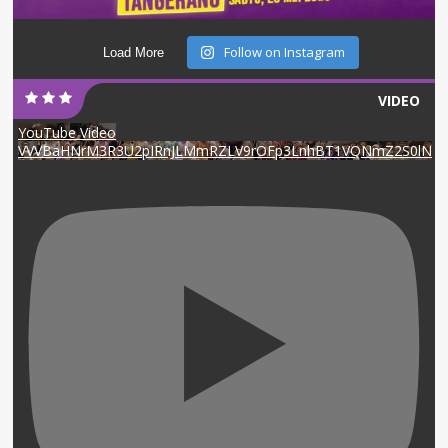
Follow on Instagram
Load More
VIDEO
YouTube Video
VVVBaHNrM3R3U2pIRnJLMmRZLV9rOFp3LnhBT1VQNmZ2S0lN