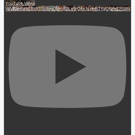
YouTube Video
VVVBaHNrM3R3U2pIRnJLMmRZLV9rOFp3LnhBT1VQNmZ2S0lN