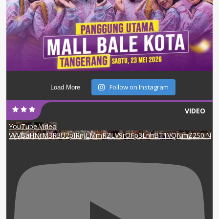
Follow on Instagram
Load More
VIDEO
YouTube Video
VVVBaHNrM3R3U2pIRnJLMmRZLV9rOFp3LnhBT1VQNmZ2S0lN