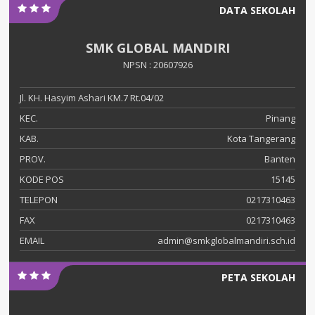
DATA SEKOLAH
SMK GLOBAL MANDIRI
NPSN : 20607926
Jl. KH. Hasyim Ashari KM.7 Rt.04/02
KEC.
Pinang
KAB.
Kota Tangerang
PROV.
Banten
KODE POS
15145
TELEPON
0217310463
FAX
0217310463
EMAIL
admin@smkglobalmandiri.sch.id
PETA SEKOLAH