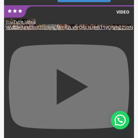
VIDEO
YouTube Video
VVVBaHNrM3R3U2pIRnJLMmRZLV9rOFp3LnhBT1VQNmZ2S0lN