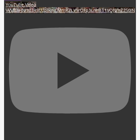
YouTube Video
VVVBaHNrM3R3U2pIRnJLMmRZLV9rOFp3LnhBT1VQNmZ2S0lN