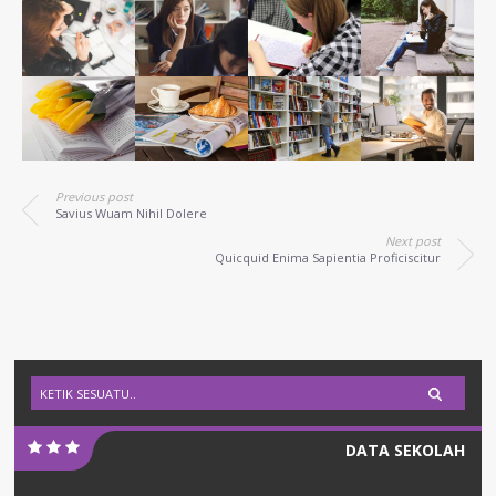
Previous post
Savius Wuam Nihil Dolere
Next post
Quicquid Enima Sapientia Proficiscitur
DATA SEKOLAH