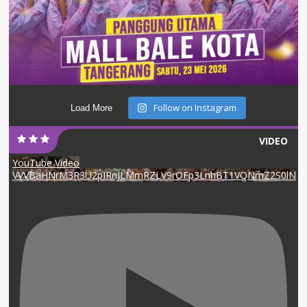
Follow on Instagram
Load More
VIDEO
YouTube Video
VVVBaHNrM3R3U2pIRnJLMmRZLV9rOFp3LnhBT1VQNmZ2S0lN