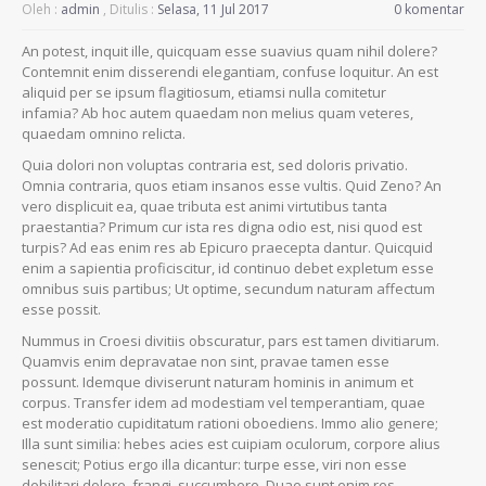
Oleh :
admin
, Ditulis :
Selasa, 11 Jul 2017
0 komentar
An potest, inquit ille, quicquam esse suavius quam nihil dolere?
Contemnit enim disserendi elegantiam, confuse loquitur. An est
aliquid per se ipsum flagitiosum, etiamsi nulla comitetur
infamia? Ab hoc autem quaedam non melius quam veteres,
quaedam omnino relicta.
Quia dolori non voluptas contraria est, sed doloris privatio.
Omnia contraria, quos etiam insanos esse vultis. Quid Zeno? An
vero displicuit ea, quae tributa est animi virtutibus tanta
praestantia? Primum cur ista res digna odio est, nisi quod est
turpis? Ad eas enim res ab Epicuro praecepta dantur. Quicquid
enim a sapientia proficiscitur, id continuo debet expletum esse
omnibus suis partibus; Ut optime, secundum naturam affectum
esse possit.
Nummus in Croesi divitiis obscuratur, pars est tamen divitiarum.
Quamvis enim depravatae non sint, pravae tamen esse
possunt. Idemque diviserunt naturam hominis in animum et
corpus. Transfer idem ad modestiam vel temperantiam, quae
est moderatio cupiditatum rationi oboediens. Immo alio genere;
Illa sunt similia: hebes acies est cuipiam oculorum, corpore alius
senescit; Potius ergo illa dicantur: turpe esse, viri non esse
debilitari dolore, frangi, succumbere. Duae sunt enim res