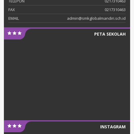
TELEPON
0217310463
FAX
0217310463
EMAIL
admin@smkglobalmandiri.sch.id
PETA SEKOLAH
INSTAGRAM