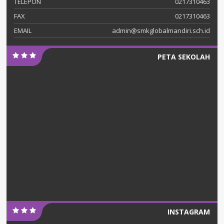
TELEPON
0217310463
FAX
0217310463
EMAIL
admin@smkglobalmandiri.sch.id
PETA SEKOLAH
INSTAGRAM