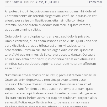
Oleh :
admin
, Ditulis :
Selasa, 11 Jul 2017
0 komentar
An potest, inquit ille, quicquam esse suavius quam nihil dolere?
Contemnit enim disserendi elegantiam, confuse loquitur. An est
aliquid per se ipsum flagitiosum, etiamsi nulla comitetur
infamia? Ab hoc autem quaedam non melius quam veteres,
quaedam omnino relicta.
Quia dolori non voluptas contraria est, sed doloris privatio.
Omnia contraria, quos etiam insanos esse vultis. Quid Zeno? An
vero displicuit ea, quae tributa est animi virtutibus tanta
praestantia? Primum cur ista res digna odio est, nisi quod est
turpis? Ad eas enim res ab Epicuro praecepta dantur. Quicquid
enim a sapientia proficiscitur, id continuo debet expletum esse
omnibus suis partibus; Ut optime, secundum naturam affectum
esse possit.
Nummus in Croesi divitiis obscuratur, pars est tamen divitiarum.
Quamvis enim depravatae non sint, pravae tamen esse
possunt. Idemque diviserunt naturam hominis in animum et
corpus. Transfer idem ad modestiam vel temperantiam, quae
est moderatio cupiditatum rationi oboediens. Immo alio genere;
Illa sunt similia: hebes acies est cuipiam oculorum, corpore alius
senescit; Potius ergo illa dicantur: turpe esse, viri non esse
debilitari dolore, frangi, succumbere. Duae sunt enim res