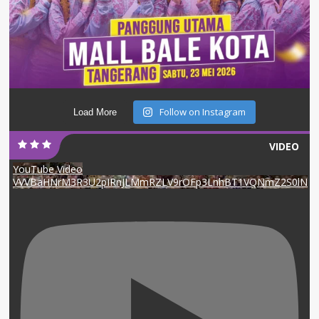
Follow on Instagram
Load More
VIDEO
YouTube Video
VVVBaHNrM3R3U2pIRnJLMmRZLV9rOFp3LnhBT1VQNmZ2S0lN