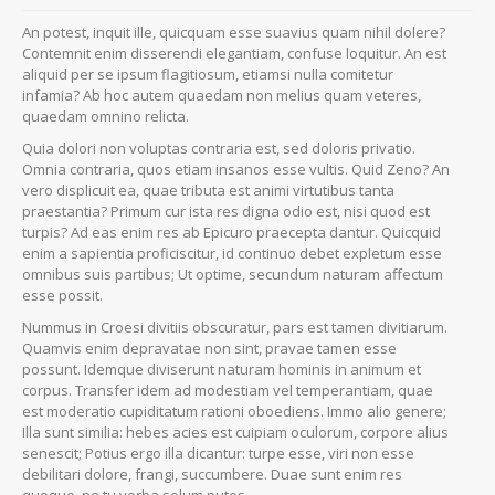
An potest, inquit ille, quicquam esse suavius quam nihil dolere?
Contemnit enim disserendi elegantiam, confuse loquitur. An est
aliquid per se ipsum flagitiosum, etiamsi nulla comitetur
infamia? Ab hoc autem quaedam non melius quam veteres,
quaedam omnino relicta.
Quia dolori non voluptas contraria est, sed doloris privatio.
Omnia contraria, quos etiam insanos esse vultis. Quid Zeno? An
vero displicuit ea, quae tributa est animi virtutibus tanta
praestantia? Primum cur ista res digna odio est, nisi quod est
turpis? Ad eas enim res ab Epicuro praecepta dantur. Quicquid
enim a sapientia proficiscitur, id continuo debet expletum esse
omnibus suis partibus; Ut optime, secundum naturam affectum
esse possit.
Nummus in Croesi divitiis obscuratur, pars est tamen divitiarum.
Quamvis enim depravatae non sint, pravae tamen esse
possunt. Idemque diviserunt naturam hominis in animum et
corpus. Transfer idem ad modestiam vel temperantiam, quae
est moderatio cupiditatum rationi oboediens. Immo alio genere;
Illa sunt similia: hebes acies est cuipiam oculorum, corpore alius
senescit; Potius ergo illa dicantur: turpe esse, viri non esse
debilitari dolore, frangi, succumbere. Duae sunt enim res