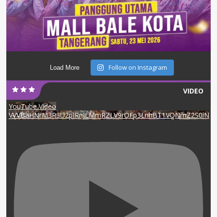
Follow on Instagram
Load More
VIDEO
YouTube Video
VVVBaHNrM3R3U2pIRnJLMmRZLV9rOFp3LnhBT1VQNmZ2S0lN