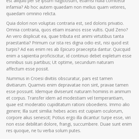
est aliquid per se ipsum flagitiosum, etiamsi nulla comitetur
infamia? Ab hoc autem quaedam non melius quam veteres,
quaedam omnino relicta.
Quia dolori non voluptas contraria est, sed doloris privatio.
Omnia contraria, quos etiam insanos esse vultis. Quid Zeno?
An vero displicuit ea, quae tributa est animi virtutibus tanta
praestantia? Primum cur ista res digna odio est, nisi quod est
turpis? Ad eas enim res ab Epicuro praecepta dantur. Quicquid
enim a sapientia proficiscitur, id continuo debet expletum esse
omnibus suis partibus; Ut optime, secundum naturam
affectum esse possit.
Nummus in Croesi divitiis obscuratur, pars est tamen
divitiarum. Quamvis enim depravatae non sint, pravae tamen
esse possunt. Idemque diviserunt naturam hominis in animum
et corpus. Transfer idem ad modestiam vel temperantiam,
quae est moderatio cupiditatum rationi oboediens. Immo alio
genere; Illa sunt similia: hebes acies est cuipiam oculorum,
corpore alius senescit; Potius ergo illa dicantur: turpe esse, viri
non esse debilitari dolore, frangi, succumbere. Duae sunt enim
res quoque, ne tu verba solum putes.