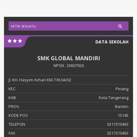
DATA SEKOLAH
SMK GLOBAL MANDIRI
NPSN : 20607926
Jl. KH. Hasyim Ashari KM.7 Rt.04/02
KEC.
Pinang
KAB.
Kota Tangerang
PROV.
Banten
KODE POS
15145
TELEPON
0217310463
FAX
0217310463