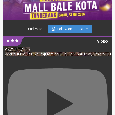
Follow on Instagram
Load More
VIDEO
YouTube Video
VVVBaHNrM3R3U2pIRnJLMmRZLV9rOFp3LnhBT1VQNmZ2S0lN