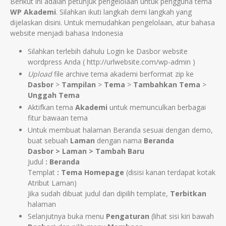
Berikut ini adalah petunjuk pengelolaan untuk pengguna tema
WP Akademi
. Silahkan ikuti langkah demi langkah yang
dijelaskan disini. Untuk memudahkan pengelolaan, atur bahasa
website menjadi bahasa Indonesia
Silahkan terlebih dahulu Login ke Dasbor website
wordpress Anda ( http://urlwebsite.com/wp-admin )
Upload
file archive tema akademi berformat zip ke
Dasbor
>
Tampilan
>
Tema
>
Tambahkan Tema
>
Unggah Tema
Aktifkan tema
Akademi
untuk memunculkan berbagai
fitur bawaan tema
Untuk membuat halaman Beranda sesuai dengan demo,
buat sebuah
Laman
dengan nama
Beranda
Dasbor > Laman > Tambah Baru
Judul
:
Beranda
Templat
: Tema Homepage
(disisi kanan terdapat kotak
Atribut Laman)
Jika sudah dibuat judul dan dipilih template,
Terbitkan
halaman
Selanjutnya buka menu
Pengaturan
(lihat sisi kiri bawah