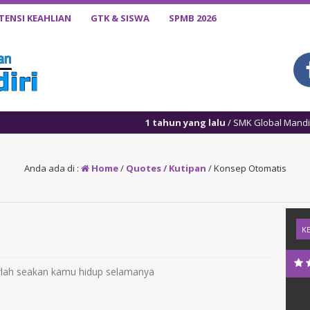
ENSI KEAHLIAN
GTK & SISWA
SPMB 2026
1 tahun yang lalu
/ SMK Global Mandiri mendapatkan Akr
Anda ada di :
Home
/
Quotes / Kutipan
/
Konsep Otomatis
rlah seakan kamu hidup selamanya