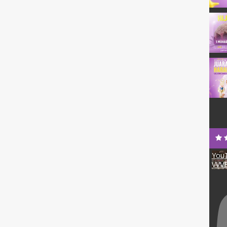
YouT
VVV