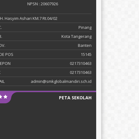
NPSN : 20607926
 KH. Hasyim Ashari KM.7 Rt.04/02
.
Pinang
.
Kota Tangerang
OV.
Banten
DE POS
15145
LEPON
0217310463
X
0217310463
AIL
admin@smkglobalmandiri.sch.id
PETA SEKOLAH