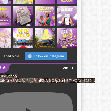
Follow on Instagram
Load More
VIDEO
ube Video
BaHNrM3R3U2pIRnJLMmRZLV9rOFp3LnhBT1VQNmZ2S0lN