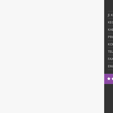
Jl.
KEC
KAB
PR
KO
TE
FA
EM