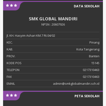
DATA SEKOLAH
SMK GLOBAL MANDIRI
NPSN : 20607926
Jl. KH. Hasyim Ashari KM.7 Rt.04/02
KEC.
Pinang
KAB.
Kota Tangerang
PROV.
Banten
KODE POS
15145
TELEPON
0217310463
FAX
0217310463
EMAIL
admin@smkglobalmandiri.sch.id
PETA SEKOLAH