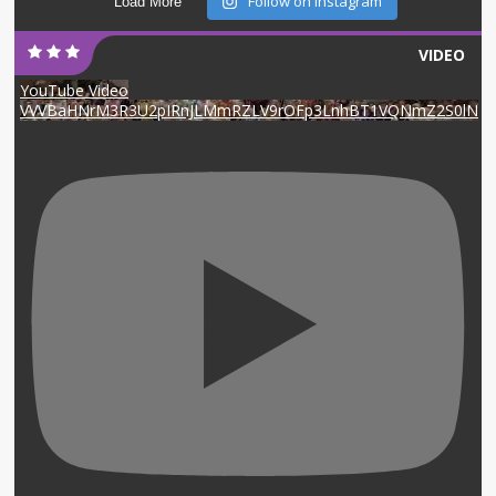
Follow on Instagram
Load More
VIDEO
YouTube Video
VVVBaHNrM3R3U2pIRnJLMmRZLV9rOFp3LnhBT1VQNmZ2S0lN