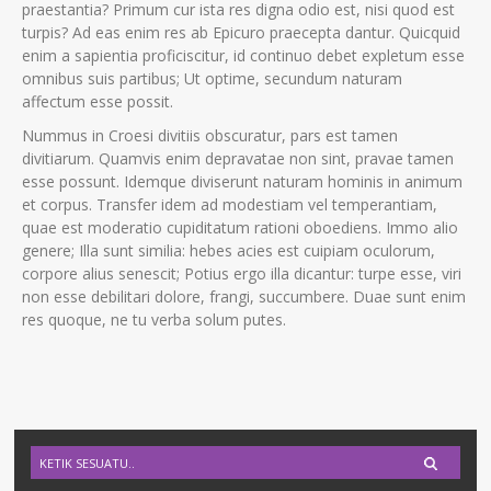
praestantia? Primum cur ista res digna odio est, nisi quod est
turpis? Ad eas enim res ab Epicuro praecepta dantur. Quicquid
enim a sapientia proficiscitur, id continuo debet expletum esse
omnibus suis partibus; Ut optime, secundum naturam
affectum esse possit.
Nummus in Croesi divitiis obscuratur, pars est tamen
divitiarum. Quamvis enim depravatae non sint, pravae tamen
esse possunt. Idemque diviserunt naturam hominis in animum
et corpus. Transfer idem ad modestiam vel temperantiam,
quae est moderatio cupiditatum rationi oboediens. Immo alio
genere; Illa sunt similia: hebes acies est cuipiam oculorum,
corpore alius senescit; Potius ergo illa dicantur: turpe esse, viri
non esse debilitari dolore, frangi, succumbere. Duae sunt enim
res quoque, ne tu verba solum putes.