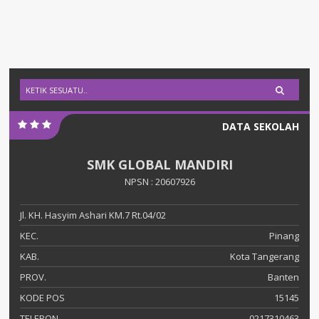
DATA SEKOLAH
SMK GLOBAL MANDIRI
NPSN : 20607926
Jl. KH. Hasyim Ashari KM.7 Rt.04/02
KEC.
Pinang
KAB.
Kota Tangerang
PROV.
Banten
KODE POS
15145
TELEPON
0217310463