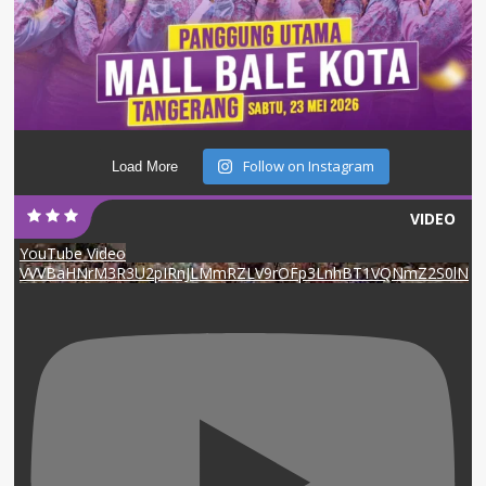
Follow on Instagram
Load More
VIDEO
YouTube Video
VVVBaHNrM3R3U2pIRnJLMmRZLV9rOFp3LnhBT1VQNmZ2S0lN