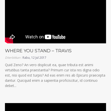
WHERE YOU STAND – TRAVIS
Diterbitkan :
Rabu, 12 Jul 2017
Quid Zeno? An vero displicuit ea, quae tributa est animi
virtutibus tanta praestantia? Primum cur ista res digna odio
est, nisi quod est turpis? Ad eas enim res ab Epicuro praecepta
dantur. Quicquid enim a sapientia proficiscitur, id continuo
debet...