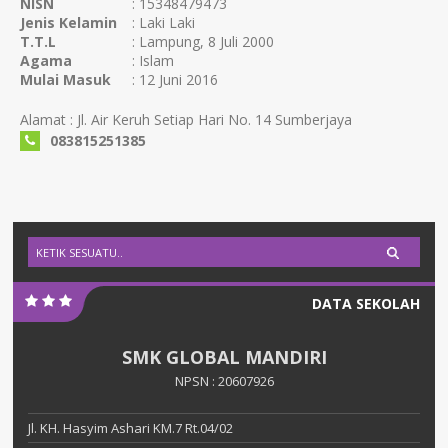
NISN
: 15348479473
Jenis Kelamin
: Laki Laki
T.T.L
: Lampung, 8 Juli 2000
Agama
: Islam
Mulai Masuk
: 12 Juni 2016
Alamat : Jl. Air Keruh Setiap Hari No. 14 Sumberjaya
083815251385
DATA SEKOLAH
SMK GLOBAL MANDIRI
NPSN : 20607926
Jl. KH. Hasyim Ashari KM.7 Rt.04/02