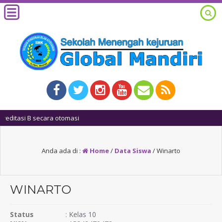
1 tahun yang la
Anda ada di :
Home
/
Data Siswa
/
Winarto
WINARTO
Status
:
Kelas 10