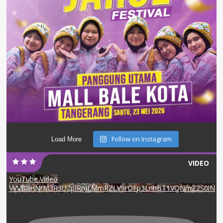
Follow on Instagram
Load More
VIDEO
YouTube Video
VVVBaHNrM3R3U2pIRnJLMmRZLV9rOFp3LnhBT1VQNmZ2S0lN