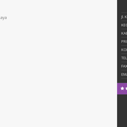
Jl.
jaya
KEC
KAB
PR
KO
TE
FA
EM