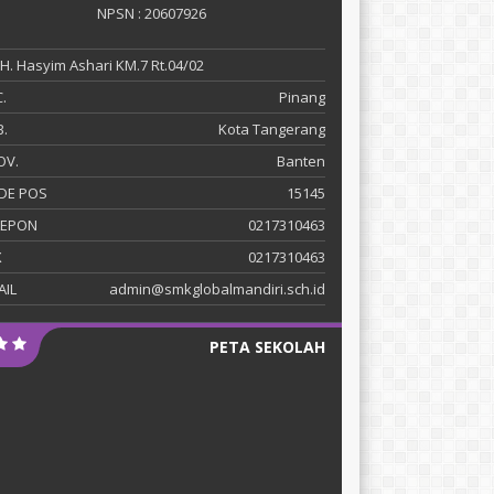
NPSN : 20607926
 KH. Hasyim Ashari KM.7 Rt.04/02
.
Pinang
.
Kota Tangerang
OV.
Banten
DE POS
15145
LEPON
0217310463
X
0217310463
AIL
admin@smkglobalmandiri.sch.id
PETA SEKOLAH