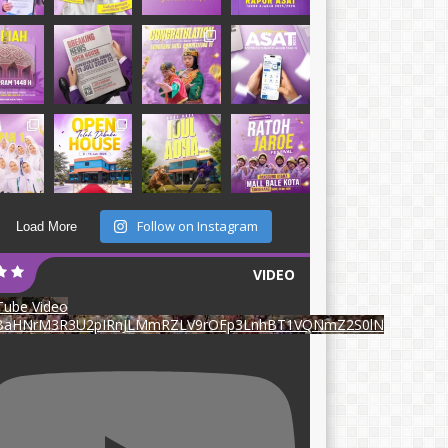
Follow on Instagram
Load More
VIDEO
ube Video
BaHNrM3R3U2pIRnJLMmRZLV9rOFp3LnhBT1VQNmZ2S0lN