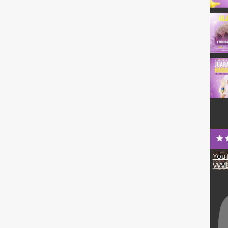
YouT
VVV