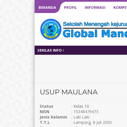
BERANDA
PROFIL
INFORMASI
KOMPET
SEKILAS INFO
USUP MAULANA
Status
:
Kelas 10
NISN
: 15348479473
Jenis Kelamin
: Laki Laki
T.T.L
: Lampung, 8 Juli 2000