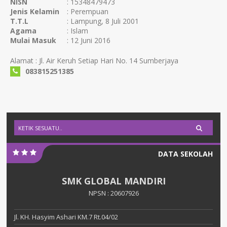
NISN
: 15348479473
Jenis Kelamin
: Perempuan
T.T.L
: Lampung, 8 Juli 2001
Agama
: Islam
Mulai Masuk
: 12 Juni 2016
Alamat : Jl. Air Keruh Setiap Hari No. 14 Sumberjaya
083815251385
DATA SEKOLAH
SMK GLOBAL MANDIRI
NPSN : 20607926
Jl. KH. Hasyim Ashari KM.7 Rt.04/02