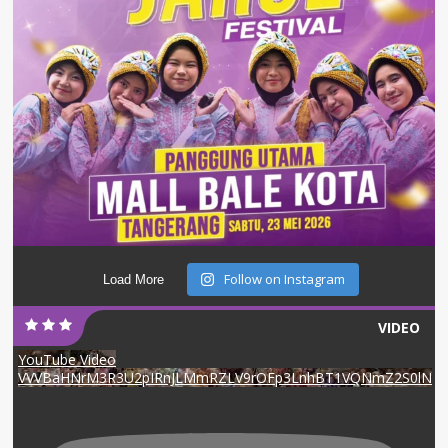
Follow on Instagram
Load More
VIDEO
YouTube Video
VVVBaHNrM3R3U2pIRnJLMmRZLV9rOFp3LnhBT1VQNmZ2S0lN