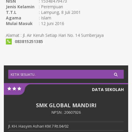
NISN
: 15348479473
Jenis Kelamin
: Perempuan
T.T.L
: Lampung, 8 Juli 2001
Agama
: Islam
Mulai Masuk
: 12 Juni 2016
Alamat : Jl. Air Keruh Setiap Hari No. 14 Sumberjaya
083815251385
DATA SEKOLAH
SMK GLOBAL MANDIRI
NPSN : 20607926
Jl. KH. Hasyim Ashari KM.7 Rt.04/02