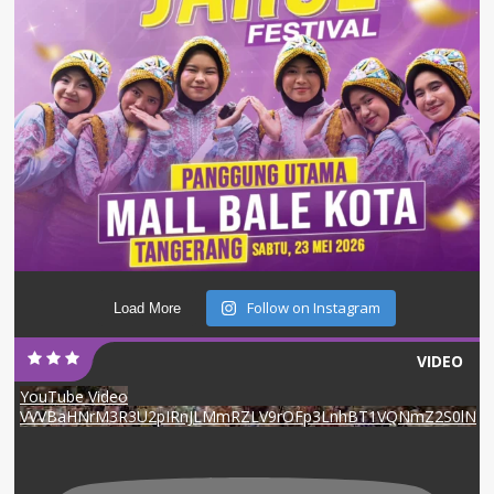
Follow on Instagram
Load More
VIDEO
YouTube Video
VVVBaHNrM3R3U2pIRnJLMmRZLV9rOFp3LnhBT1VQNmZ2S0lN