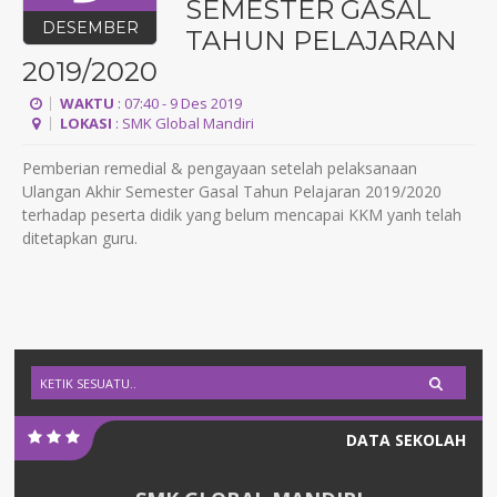
SEMESTER GASAL
DESEMBER
TAHUN PELAJARAN
2019/2020
WAKTU
: 07:40 - 9 Des 2019
LOKASI
: SMK Global Mandiri
Pemberian remedial & pengayaan setelah pelaksanaan
Ulangan Akhir Semester Gasal Tahun Pelajaran 2019/2020
terhadap peserta didik yang belum mencapai KKM yanh telah
ditetapkan guru.
DATA SEKOLAH