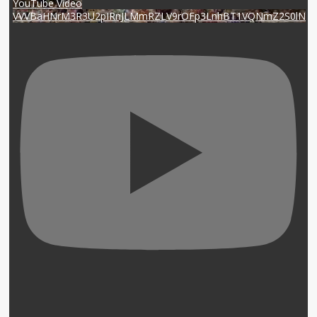
YouTube Video
VVVBaHNrM3R3U2pIRnJLMmRZLV9rOFp3LnhBT1VQNmZ2S0lN