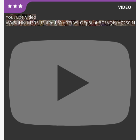
VIDEO
YouTube Video
VVVBaHNrM3R3U2pIRnJLMmRZLV9rOFp3LnhBT1VQNmZ2S0lN