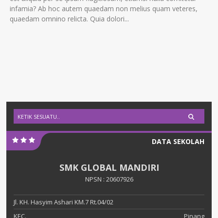
infamia? Ab hoc autem quaedam non melius quam veteres,
quaedam omnino relicta. Quia dolori...
DATA SEKOLAH
SMK GLOBAL MANDIRI
NPSN : 20607926
Jl. KH. Hasyim Ashari KM.7 Rt.04/02
KEC.
Pinang