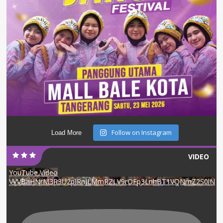
Follow on Instagram
Load More
VIDEO
YouTube Video
VVVBaHNrM3R3U2pIRnJLMmRZLV9rOFp3LnhBT1VQNmZ2S0lN