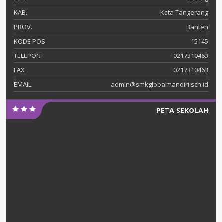
KAB.
Kota Tangerang
PROV.
Banten
KODE POS
15145
TELEPON
0217310463
FAX
0217310463
EMAIL
admin@smkglobalmandiri.sch.id
PETA SEKOLAH